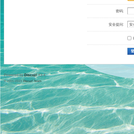
密码:
安全提问:
Powered by
Discuz!
X3.4
© 2001-2023
Discuz! Team
.