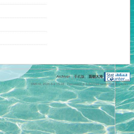
Archiver
|
手机版
|
面朝大海
GMT+8, 2026-8-9 15:38
, Processed in 0.022740 second(s), 8 queries .